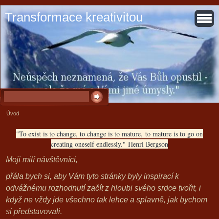
Transformace kreativitou
Úvod
"To exist is to change, to change is to mature,
to mature is to go on
creating oneself endlessly."
Henri Bergson
Moji milí návštěvníci,
přála bych si, aby Vám tyto stránky byly inspirací k
odvážnému rozhodnutí začít z hloubi svého srdce tvořit, i
když ne vždy jde všechno tak lehce a splavně, jak bychom
si představovali.